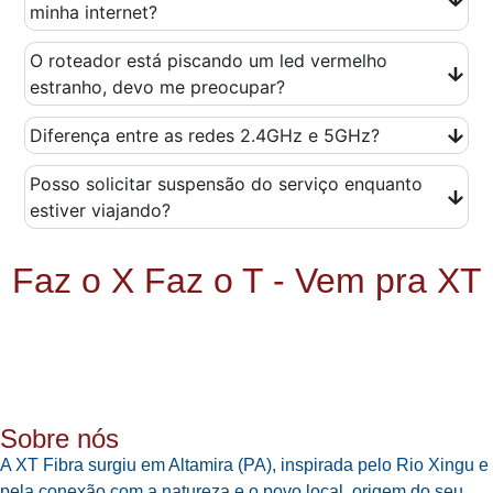
minha internet?
O roteador está piscando um led vermelho
estranho, devo me preocupar?
Diferença entre as redes 2.4GHz e 5GHz?
Posso solicitar suspensão do serviço enquanto
estiver viajando?
Faz o X Faz o T - Vem pra XT
Sobre nós
A XT Fibra surgiu em Altamira (PA), inspirada pelo Rio Xingu e
pela conexão com a natureza e o povo local, origem do seu