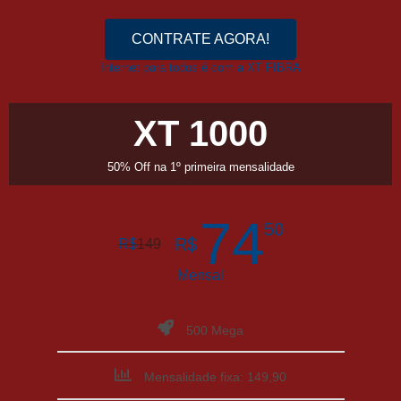
CONTRATE AGORA!
Internet para todos é com a XT FIBRA
XT 1000
50% Off na 1º primeira mensalidade
74
50
R$
R$
149
Mensal
500 Mega
Mensalidade fixa: 149,90