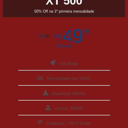
XT 500
50% Off na 1º primeira mensalidade
49
50
R$
R$
99
Mensal
500 Mega
Mensalidade fixa: 99,00
Download: 500mb
Upload: 250MB
Instalação + Wi-Fi Grátis