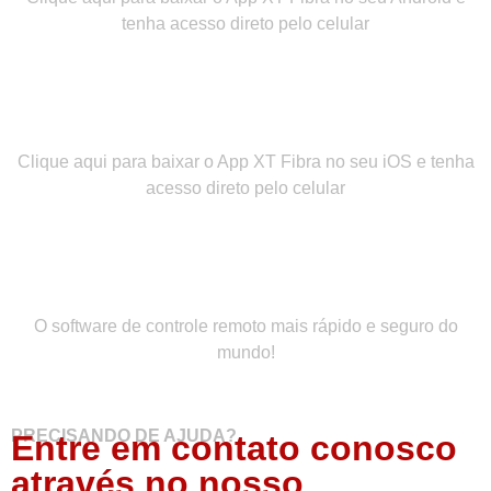
tenha acesso direto pelo celular
App iOS
Clique aqui para baixar o App XT Fibra no seu iOS e tenha
acesso direto pelo celular
App desktop acesso remoto
O software de controle remoto mais rápido e seguro do
mundo!
PRECISANDO DE AJUDA?
Entre em contato conosco
através no nosso