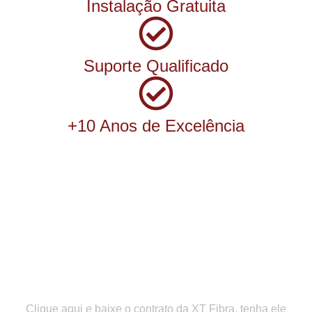
Instalação Gratuita
Suporte Qualificado
+10 Anos de Excelência
Links Importantes para
você
Clique acima do item desejado para acessar ou fazer
donwload
Contrato
Clique aqui e baixe o contrato da XT Fibra, tenha ele