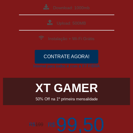
Download: 1000mb
Upload: 500MB
Instalação + Wi-Fi Grátis
CONTRATE AGORA!
Internet para todos é com a XT FIBRA
XT GAMER
50% Off na 1º primeira mensalidade
99,50
R$
R$
199