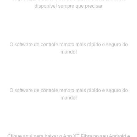
disponível sempre que precisar
App android acesso remoto
O software de controle remoto mais rápido e seguro do
mundo!
App iOS acesso remoto
O software de controle remoto mais rápido e seguro do
mundo!
App android
Clique aqui para baixar o App XT Fibra no seu Android e